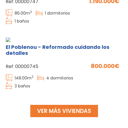
1.190.000
Ref:
00000747
2
86.00
m
1
dormitorios
1
baños
El Poblenou - Reformado cuidando los
detalles
800.000
Ref:
00000745
2
148.00
m
4
dormitorios
3
baños
VER MÁS VIVIENDAS