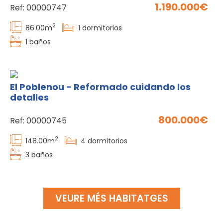
1.190.000
Ref:
00000747
2
86.00
m
1
dormitorios
1
baños
El Poblenou - Reformado cuidando los
detalles
800.000
Ref:
00000745
2
148.00
m
4
dormitorios
3
baños
VEURE MÉS HABITATGES