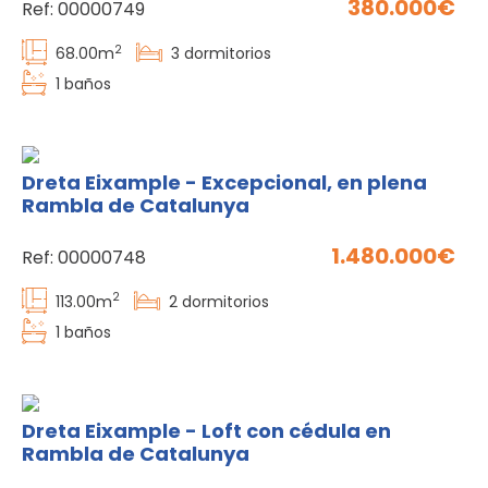
380.000
Ref:
00000749
2
68.00
m
3
dormitorios
1
baños
Dreta Eixample - Excepcional, en plena
Rambla de Catalunya
1.480.000
Ref:
00000748
2
113.00
m
2
dormitorios
1
baños
Dreta Eixample - Loft con cédula en
Rambla de Catalunya