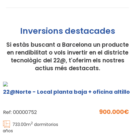
Inversions destacades​
Si estàs buscant a Barcelona un producte
en rendibilitat o vols invertir en el districte
tecnològic del 22@, t'oferim els nostres
actius més destacats.​
22@Norte - Local planta baja + oficina altillo
900.000
Ref:
00000752
2
733.00
m
dormitorios
baños