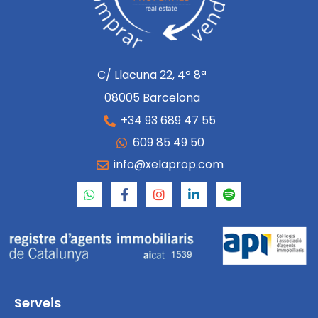
C/ Llacuna 22, 4º 8ª
08005 Barcelona
+34 93 689 47 55
609 85 49 50
info@xelaprop.com
Serveis