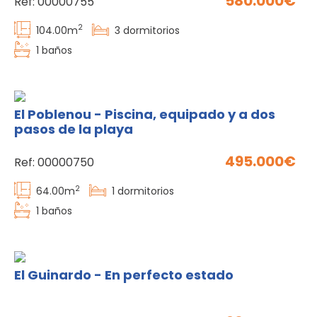
580.000
Ref:
00000755
2
104.00
m
3
dormitorios
1
baños
El Poblenou - Piscina, equipado y a dos
pasos de la playa
495.000
Ref:
00000750
2
64.00
m
1
dormitorios
1
baños
El Guinardo - En perfecto estado