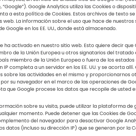
e, “Google”). Google Analytics utiliza las Cookies o disp
unta a esta política de Cookies. Estos archivos de texto 
ios web. La información sobre el uso que hace de nuestros
de Google en los EE. UU., donde está almacenado.
se ha activado en nuestro sitio web. Esto quiere decir qu
embro de la Unión Europea u otros signatarios del tratad
país miembro de la Unión Europea o fuera de los estados
IP completa a un servidor en los EE. UU. y se acorta allí.
mes sobre las actividades en el mismo y proporcionarnos otr
da por su navegador en el marco de las operaciones de G
epta que Google procese los datos que recopile de usted 
ormación sobre su visita, puede utilizar la plataforma d
ualquier momento. Puede detener que las Cookies de Goog
omplemento del navegador para desactivar Google Analyti
os datos (incluso su dirección IP) que se generan por la 