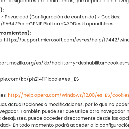
 de los siguientes procedimientos, que depende del navega
):
> Privacidad (Configuración de contenido) > Cookies:
er/95647?co=GENIE.Platform%3DDesktopandhl=es
erramientas):
ada: https://support.microsoft.com/es-es/help/17442/w
port.mozilla.org/es/kb/habilitar-y-deshabilitar-cookies
.apple.com/kb/ph21411?locale=es_ES
ies:
http://help.opera.com/Windows/12.00/es-ES/cookies
s actualizaciones o modificaciones, por lo que no podem
avegador. También puede ser que utilice otro navegado
tos desajustes, puede acceder directamente desde las op
cidad». En todo momento podrá acceder a la configurac