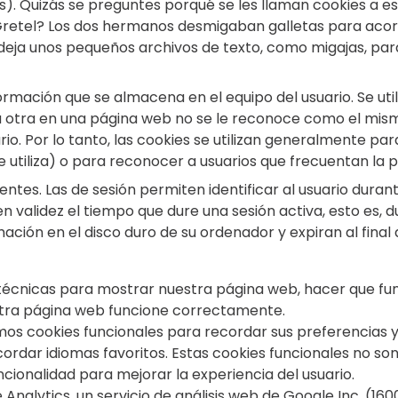
. Quizás se preguntes porqué se les llaman cookies a es
retel? Los dos hermanos desmigaban galletas para acord
 deja unos pequeños archivos de texto, como migajas, pa
rmación que se almacena en el equipo del usuario. Se uti
a otra en una página web no se le reconoce como el mismo
. Por lo tanto, las cookies se utilizan generalmente par
e utiliza) o para reconocer a usuarios que frecuentan la 
es. Las de sesión permiten identificar al usuario durante 
alidez el tiempo que dure una sesión activa, esto es, dur
ón en el disco duro de su ordenador y expiran al final d
técnicas para mostrar nuestra página web, hacer que fu
stra página web funcione correctamente.
os cookies funcionales para recordar sus preferencias y
cordar idiomas favoritos. Estas cookies funcionales no s
cionalidad para mejorar la experiencia del usuario.
 Analytics, un servicio de análisis web de Google Inc. (