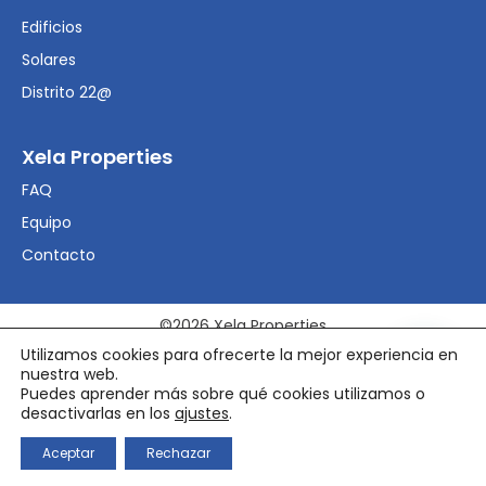
Edificios
Solares
Distrito 22@
Xela Properties
FAQ
Equipo
Contacto
©2026 Xela Properties
Utilizamos cookies para ofrecerte la mejor experiencia en
nuestra web.
Aviso Legal
Puedes aprender más sobre qué cookies utilizamos o
Política de privacidad
desactivarlas en los
ajustes
.
Política de cookies
Aceptar
Rechazar