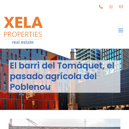
El barri del Tomàquet, el
pasado agrícola del
Poblenou