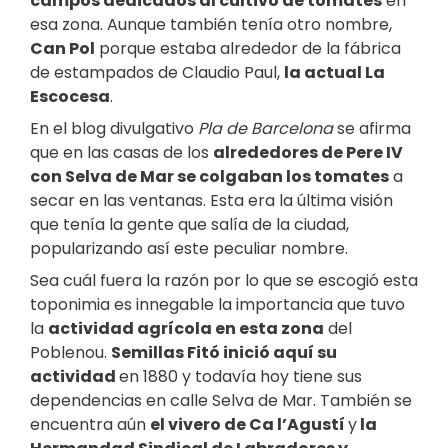
campos dedicados al cultivo de tomates
en
esa zona. Aunque también tenía otro nombre,
Can Pol
porque estaba alrededor de la fábrica
de estampados de Claudio Paul,
la actual La
Escocesa
.
En el blog divulgativo
Pla de Barcelona
se afirma
que en las casas de los
alrededores de Pere IV
con Selva de Mar se colgaban los tomates
a
secar en las ventanas. Esta era la última visión
que tenía la gente que salía de la ciudad,
popularizando así este peculiar nombre.
Sea cuál fuera la razón por lo que se escogió esta
toponimia es innegable la importancia que tuvo
la
actividad agrícola en esta zona
del
Poblenou.
Semillas Fitó inició aquí su
actividad
en 1880 y todavía hoy tiene sus
dependencias en calle Selva de Mar. También se
encuentra aún
el vivero de Ca l’Agustí
y
la