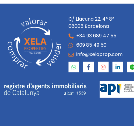
C/ Llacuna 22, 4º 8ª
08005 Barcelona
+34 93 689 47 55
609 85 49 50
info@xelaprop.com