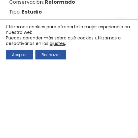
Conservación:
Reformado
Tipo:
Estudio
Planta:
3
Utilizamos cookies para ofrecerte la mejor experiencia en
nuestra web.
Ascensor
Puedes aprender más sobre qué cookies utilizamos o
desactivarlas en los
ajustes
.
Calefacción
Aceptar
Rechazar
Llamar
Whatsapp
Aire acondicionado
Luminoso
Comparte:
¿Quieres más información?