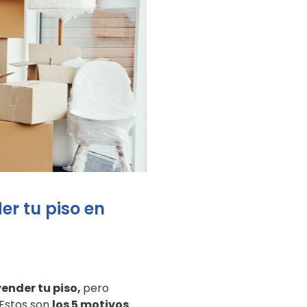
er tu piso en
ender tu piso,
pero
 Estos son
los 5 motivos