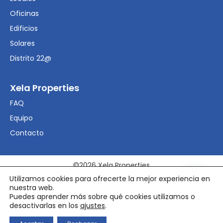
Oficinas
Edificios
Solares
Distrito 22@
Xela Properties
FAQ
Equipo
Contacto
©2026 Xela Properties
Utilizamos cookies para ofrecerte la mejor experiencia en
nuestra web.
Aviso Legal
Puedes aprender más sobre qué cookies utilizamos o
Política de privacidad
desactivarlas en los
ajustes
.
Política de cookies