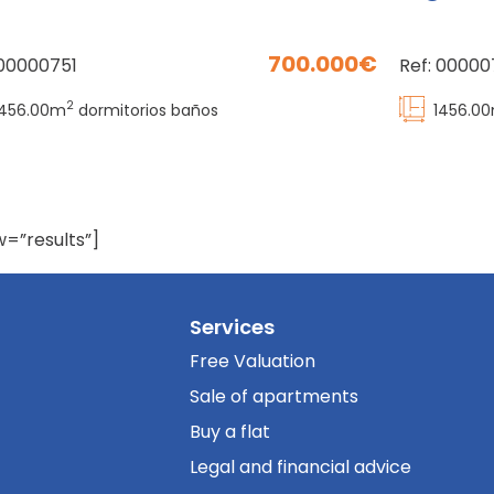
700.000
00000751
Ref:
00000
2
1456.00
m
dormitorios
baños
1456.00
w=”results”]
Services
Free Valuation
Sale of apartments
Buy a flat
Legal and financial advice