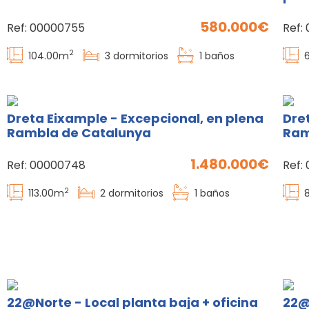
580.000
Ref:
00000755
Ref:
2
104.00
m
3
dormitorios
1
baños
Dreta Eixample - Excepcional, en plena
Dre
Rambla de Catalunya
Ram
1.480.000
Ref:
00000748
Ref:
2
113.00
m
2
dormitorios
1
baños
22@Norte - Local planta baja + oficina
22@