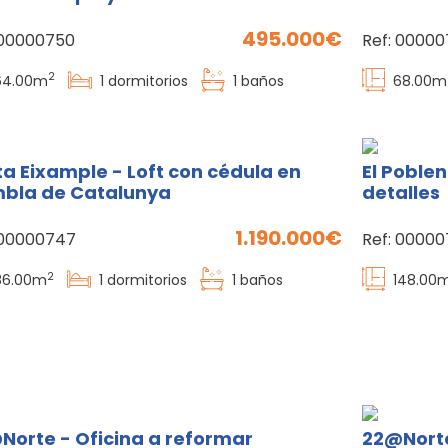
495.000
00000750
Ref:
00000
2
64.00
m
1
dormitorios
1
baños
68.00
m
ta Eixample - Loft con cédula en
El Poble
bla de Catalunya
detalles
1.190.000
00000747
Ref:
00000
2
86.00
m
1
dormitorios
1
baños
148.00
Norte - Oficina a reformar
22@Nort