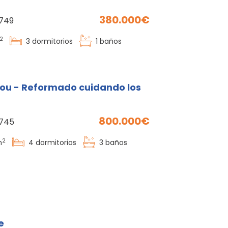
380.000
749
2
3
dormitorios
1
baños
nou - Reformado cuidando los
800.000
745
2
m
4
dormitorios
3
baños
e