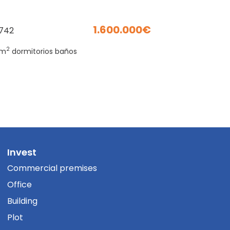
1.600.000
742
2
m
dormitorios
baños
Invest
Commercial premises
Office
Building
Plot