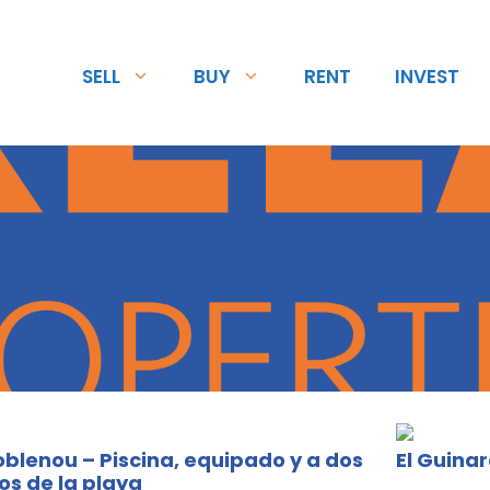
SELL
BUY
RENT
INVEST
oblenou – Piscina, equipado y a dos
El Guina
os de la playa