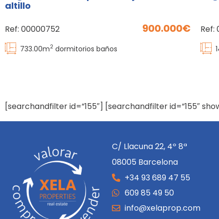
altillo
900.000
Ref:
00000752
Ref:
2
733.00
m
dormitorios
baños
[searchandfilter id=”155″] [searchandfilter id=”155″ sho
C/ Llacuna 22, 4º 8ª
08005 Barcelona
+34 93 689 47 55
609 85 49 50
info@xelaprop.com