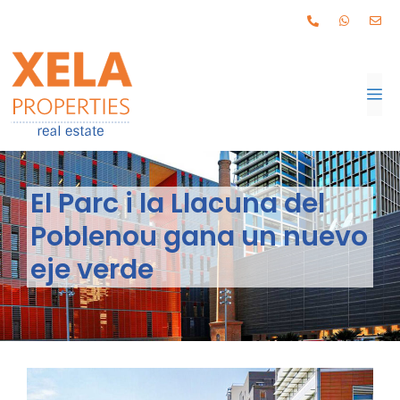
El Parc i la Llacuna del
Poblenou gana un nuevo
eje verde