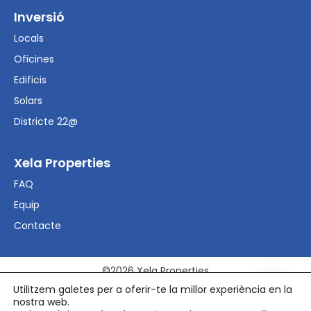
Inversió
Locals
Oficines
Edificis
Solars
Districte 22@
Xela Properties
FAQ
Equip
Contacte
©2026 Xela Properties
Utilitzem galetes per a oferir-te la millor experiència en la
nostra web.
Aviso Legal